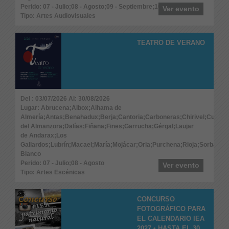
Perido: 07 - Julio;08 - Agosto;09 - Septiembre;10 - Octubre
Ver evento
Tipo: Artes Audiovisuales
TEATRO DE VERANO
Del : 03/07/2026 Al: 30/08/2026
Lugar: Abrucena;Albox;Alhama de
Almería;Antas;Benahadux;Berja;Cantoria;Carboneras;Chirivel;Cuevas
del Almanzora;Dalías;Fiñana;Fines;Garrucha;Gérgal;Laujar
de Andarax;Los
Gallardos;Lubrín;Macael;María;Mojácar;Oria;Purchena;Rioja;Sorbas;Ta
Blanco
Perido: 07 - Julio;08 - Agosto
Ver evento
Tipo: Artes Escénicas
CONCURSO
FOTOGRÁFICO PARA
EL CALENDARIO IEA
2027 • HASTA EL 30