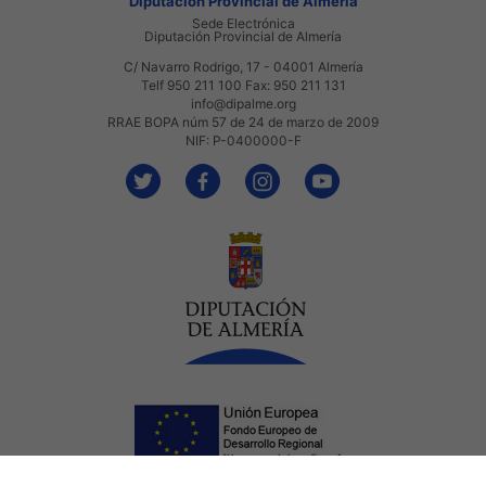
Diputación Provincial de Almería
Sede Electrónica
Diputación Provincial de Almería
C/ Navarro Rodrigo, 17 - 04001 Almería
Telf 950 211 100 Fax: 950 211 131
info@dipalme.org
RRAE BOPA núm 57 de 24 de marzo de 2009
NIF: P-0400000-F
Aviso Legal
Accesibilidad
Mapa web
Privacidad
Cookies