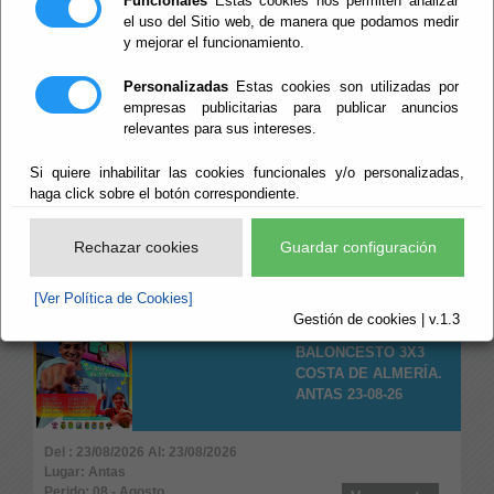
Funcionales
Estas cookies nos permiten analizar
Perido: 09 - Septiembre
Ver evento
el uso del Sitio web, de manera que podamos medir
Tipo: Arte y Cultura
y mejorar el funcionamiento.
Personalizadas
Estas cookies son utilizadas por
CIRCUITO
empresas publicitarias para publicar anuncios
PROVINCIAL DE
relevantes para sus intereses.
TRIATLÓN.
ROQUETAS DE MAR
Si quiere inhabilitar las cookies funcionales y/o personalizadas,
23-08-26
haga click sobre el botón correspondiente.
Del : 23/08/2026 Al: 23/08/2026
Lugar: Roquetas de Mar
Rechazar cookies
Guardar configuración
Perido: 08 - Agosto
Ver evento
Tipo: Deportes
[Ver Política de Cookies]
Gestión de cookies | v.1.3
CIRCUITO
BALONCESTO 3X3
COSTA DE ALMERÍA.
ANTAS 23-08-26
Del : 23/08/2026 Al: 23/08/2026
Lugar: Antas
Perido: 08 - Agosto