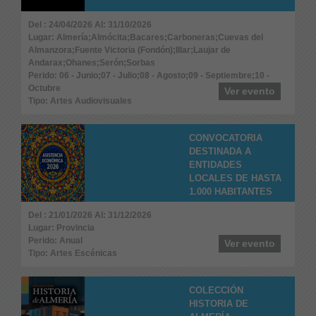
Del : 24/04/2026 Al: 31/10/2026
Lugar: Almería;Almócita;Bacares;Carboneras;Cuevas del
Almanzora;Fuente Victoria (Fondón);Illar;Laujar de
Andarax;Ohanes;Serón;Sorbas
Perido: 06 - Junio;07 - Julio;08 - Agosto;09 - Septiembre;10 -
Octubre
Ver evento
Tipo: Artes Audiovisuales
CONVOCATORIA
DESTINADA A
ENTIDADES
LOCALES DE HASTA
1.000 HABITANTES
Del : 21/01/2026 Al: 31/12/2026
Lugar: Provincia
Perido: Anual
Ver evento
Tipo: Artes Escénicas
COLECCIÓN
HISTORIA DE