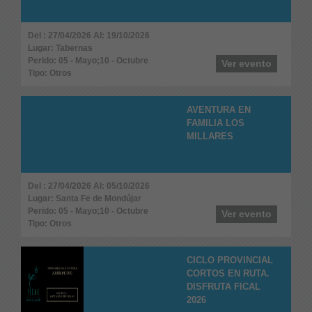
Del : 27/04/2026 Al: 19/10/2026
Lugar: Tabernas
Perido: 05 - Mayo;10 - Octubre
Ver evento
Tipo: Otros
AVENTURA EN
FAMILIA LOS
MILLARES
Del : 27/04/2026 Al: 05/10/2026
Lugar: Santa Fe de Mondújar
Perido: 05 - Mayo;10 - Octubre
Ver evento
Tipo: Otros
CICLO PROVINCIAL
CORTOS EN RUTA.
DISFRUTA FICAL
2026