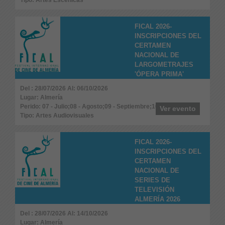
FICAL 2026-
INSCRIPCIONES DEL
CERTAMEN
NACIONAL DE
LARGOMETRAJES
'ÓPERA PRIMA'
Del : 28/07/2026 Al: 06/10/2026
Lugar: Almería
Perido: 07 - Julio;08 - Agosto;09 - Septiembre;10 - Octubre
Ver evento
Tipo: Artes Audiovisuales
FICAL 2026-
INSCRIPCIONES DEL
CERTAMEN
NACIONAL DE
SERIES DE
TELEVISIÓN
ALMERÍA 2026
Del : 28/07/2026 Al: 14/10/2026
Lugar: Almería