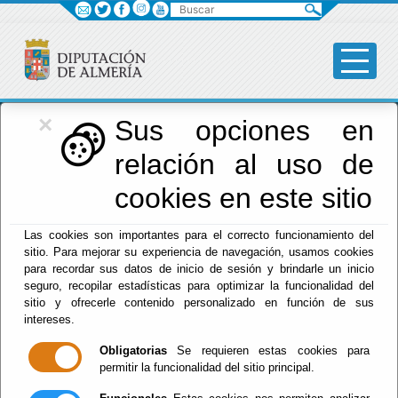
Buscar
×
Diputación
Sus opciones en
relación al uso de
Menú Diputación
cookies en este sitio
Inicio
-
Diputación
- Agenda
Las cookies son importantes para el correcto funcionamiento del
Escuchar
sitio. Para mejorar su experiencia de navegación, usamos cookies
CONFERENCIA ARTE
para recordar sus datos de inicio de sesión y brindarle un inicio
SACRO LA ESCUELA
seguro, recopilar estadísticas para optimizar la funcionalidad del
MURCIANA
sitio y ofrecerle contenido personalizado en función de sus
SALZILLO HUERCAL
intereses.
OVERA 17
Obligatorias
Se requieren estas cookies para
SEPTIEMBRE 2026
permitir la funcionalidad del sitio principal.
Del : 17/09/2026 Al: 31/08/2026
Lugar: