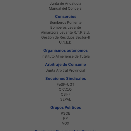
Junta de Andalucia
Manual del Concejal
Consorcios
Bomberos Poniente
Bomberos Levante
Almanzora Levante R.T.R.S.U.
Gestión de Residuos Sector-II
U.N.E.D.
Organismos autónomos
Instituto Almeriense de Tutela
Arbitraje de Consumo
Junta Arbitral Provincial
Secciones Sindicales
FeSP-UGT
C.C.O.O.
CSI-F
SEPAL
Grupos Políticos
PSOE
PP
VOX