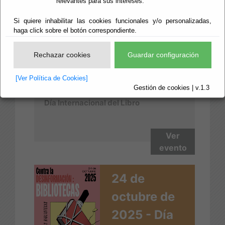
23 de Abril
relevantes para sus intereses.
de 2026 -
Si quiere inhabilitar las cookies funcionales y/o personalizadas,
haga click sobre el botón correspondiente.
Día del Libro
Rechazar cookies
Guardar configuración
[Ver Política de Cookies]
Gestión de cookies | v.1.3
Día Internacional del Libro
Ver
evento
24 de
octubre de
2025 - Día