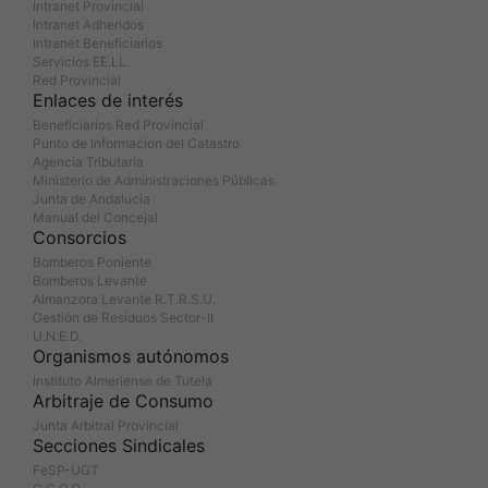
Intranet Provincial
Intranet Adheridos
Intranet Beneficiarios
Servicios EE.LL.
Red Provincial
Enlaces de interés
Beneficiarios Red Provincial
Punto de Informacion del Catastro
Agencia Tributaria
Ministerio de Administraciones Públicas
Junta de Andalucia
Manual del Concejal
Consorcios
Bomberos Poniente
Bomberos Levante
Almanzora Levante R.T.R.S.U.
Gestión de Residuos Sector-II
U.N.E.D.
Organismos autónomos
Instituto Almeriense de Tutela
Arbitraje de Consumo
Junta Arbitral Provincial
Secciones Sindicales
FeSP-UGT