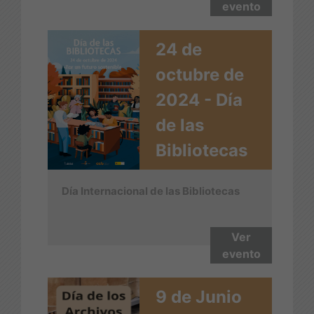
evento
24 de
octubre de
2024 - Día
de las
Bibliotecas
Día Internacional de las Bibliotecas
Ver
evento
9 de Junio