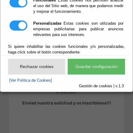
Funcionales
Estas cookies nos permiten analizar
el uso del Sitio web, de manera que podamos medir
Para disfrutar de estas rutas inclusivas por el
y mejorar el funcionamiento.
Parque Cabo de Gata- Níjar en familia, se debe
enviar un email a la dirección
Personalizadas
Estas cookies son utilizadas por
actividadesenfamilia@dipalme.org
empresas publicitarias para publicar anuncios
relevantes para sus intereses.
indicando los miembros de la unidad familiar,
teléfono de contacto, así como si alguno/a requiere
Si quiere inhabilitar las cookies funcionales y/o personalizadas,
de sillas de ruedas o carrito de bebé, fecha que
haga click sobre el botón correspondiente.
eligen.
Rechazar cookies
Guardar configuración
Os esperamos!
AVISO!!!
: la ruta prevista en Mónsul, el 6 de junio,
[Ver Política de Cookies]
se aplaza al día
11 de octubre
. Aprovechad y no os
Gestión de cookies | v.1.3
lo perdáis.
Enviad vuestra solicitud y os inscribimos!!!