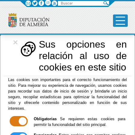
Buscar
×
Diputación
Sus opciones en
relación al uso de
Menú Diputación
cookies en este sitio
Inicio
-
Diputación
- RUTA INCLUSIVA
Las cookies son importantes para el correcto funcionamiento del
sitio. Para mejorar su experiencia de navegación, usamos cookies
RUTA INCLUSIVA
para recordar sus datos de inicio de sesión y brindarle un inicio
seguro, recopilar estadísticas para optimizar la funcionalidad del
sitio y ofrecerle contenido personalizado en función de sus
intereses.
RUTA INCLUSIVA POR EL PARQUE CABO DE
Obligatorias
Se requieren estas cookies para
GATA-NIJAR
permitir la funcionalidad del sitio principal.