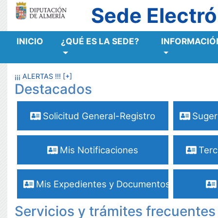
Sede Electró
INICIO
¿QUÉ ES LA SEDE?
INFORMACIÓN
MENÚ RESPONSIVE
¡¡¡ ALERTAS !!! [+]
Destacados
Solicitud General-Registro
Suger
Mis Notificaciones
Terc
Mis Expedientes y Documentos
Servicios y trámites frecuentes