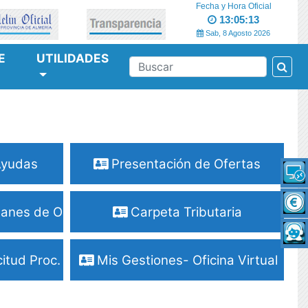
Fecha y Hora Oficial
13:05:14
Sab, 8 Agosto 2026
E
UTILIDADES
Bus
BUSCAR
Ayudas
Presentación de Ofertas
lanes de Obras y Serv.
Carpeta Tributaria
tud Proc. Selectivos
Mis Gestiones- Oficina Virtual