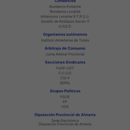
Consorcios
Bomberos Poniente
Bomberos Levante
Almanzora Levante R.T.R.S.U.
Gestión de Residuos Sector-II
U.N.E.D.
Organismos autónomos
Instituto Almeriense de Tutela
Arbitraje de Consumo
Junta Arbitral Provincial
Secciones Sindicales
FeSP-UGT
C.C.O.O.
CSI-F
SEPAL
Grupos Políticos
PSOE
PP
VOX
Diputación Provincial de Almería
Sede Electrónica
Diputación Provincial de Almería