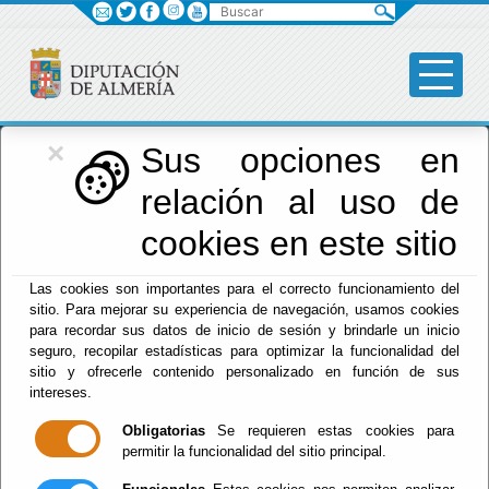
Buscar
×
Diputación
Sus opciones en
relación al uso de
Menú Diputación
cookies en este sitio
Inicio
-
Diputación
- DECLARACIÓN DE INTERESES 2019.
Las cookies son importantes para el correcto funcionamiento del
ÁLVARO IZQUIERDO ÁLVAREZ. TOMA DE POSESIÓN
sitio. Para mejorar su experiencia de navegación, usamos cookies
para recordar sus datos de inicio de sesión y brindarle un inicio
DECLARACIÓN
seguro, recopilar estadísticas para optimizar la funcionalidad del
sitio y ofrecerle contenido personalizado en función de sus
DE INTERESES
intereses.
Obligatorias
Se requieren estas cookies para
2019. ÁLVARO
permitir la funcionalidad del sitio principal.