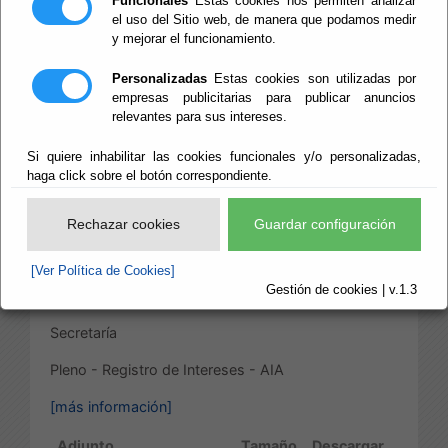
Funcionales
Estas cookies nos permiten analizar
IZQUIERDO
el uso del Sitio web, de manera que podamos medir
y mejorar el funcionamiento.
ÁLVAREZ. TOMA
Personalizadas
Estas cookies son utilizadas por
empresas publicitarias para publicar anuncios
DE POSESIÓN
relevantes para sus intereses.
Si quiere inhabilitar las cookies funcionales y/o personalizadas,
Publicado:
13/11/2019
haga click sobre el botón correspondiente.
Diputación Provincial de Almería
Rechazar cookies
Guardar configuración
Presidencia, Hacienda, Turismo y
[Ver Política de Cookies]
Empleo
Gestión de cookies | v.1.3
Secretaría
Pleno - Registro de Intereses - AIA
[más información]
Adjunto
Tamaño
Descargar