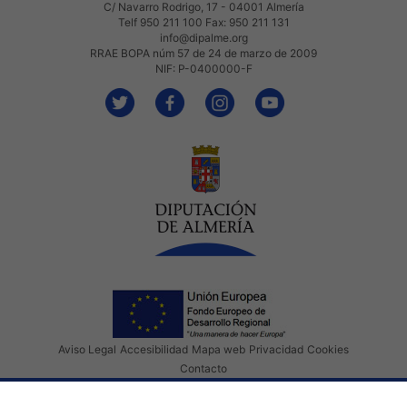
C/ Navarro Rodrigo, 17 - 04001 Almería
Telf 950 211 100 Fax: 950 211 131
info@dipalme.org
RRAE BOPA núm 57 de 24 de marzo de 2009
NIF: P-0400000-F
Aviso Legal
Accesibilidad
Mapa web
Privacidad
Cookies
Contacto