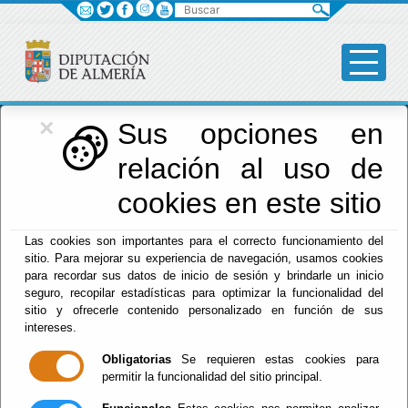
Buscar
×
Diputación
Sus opciones en
relación al uso de
Menú Diputación
cookies en este sitio
Inicio
-
Diputación
- Fomento, Infraestructuras,
Las cookies son importantes para el correcto funcionamiento del
Vertebración del Territorio y Agua
sitio. Para mejorar su experiencia de navegación, usamos cookies
para recordar sus datos de inicio de sesión y brindarle un inicio
Fomento,
seguro, recopilar estadísticas para optimizar la funcionalidad del
sitio y ofrecerle contenido personalizado en función de sus
Infraestructuras,
intereses.
Obligatorias
Se requieren estas cookies para
Vertebración del
permitir la funcionalidad del sitio principal.