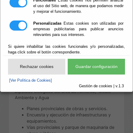
Funcionales
Estas cookies nos permiten analizar
Territorio y Agua
el uso del Sitio web, de manera que podamos medir
y mejorar el funcionamiento.
Personalizadas
Estas cookies son utilizadas por
empresas publicitarias para publicar anuncios
Escuchar
relevantes para sus intereses.
Área de Fomento,
Infraestructuras, Vertebración de
Si quiere inhabilitar las cookies funcionales y/o personalizadas,
Territorio y Agua
haga click sobre el botón correspondiente.
Rechazar cookies
Guardar configuración
Las competencias de esta Área, distribuidas
conforme a su estructura, son:
[Ver Política de Cookies]
a) Competencias directamente correspondiente al
Gestión de cookies | v.1.3
Diputado Delegado del área de Fomento, Medio
Ambiente y Agua
Planes provinciales de obras y servicios.
Encuesta y ejecución de infraestructuras y
equipamientos.
Vías provinciales y parque de maquinaria de