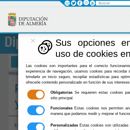
Buscar
×
Diputación
Sus opciones en
uso de cookies en 
Menú Diputación
Las cookies son importantes para el correcto funcionamie
experiencia de navegación, usamos cookies para recordar s
Inicio
-
Diputación
- Red de Agencias y Oficinas del SAT
brindarle un inicio seguro, recopilar estadísticas para optim
ofrecerle contenido personalizado en función de sus intereses
Red de Agencias
Obligatorias
Se requieren estas cookies para
y Oficinas del SAT
sitio principal.
Funcionales
Estas cookies nos permiten anal
manera que podamos medir y mejorar el funcio
Escuchar
Personalizadas
Estas cookies son utilizadas 