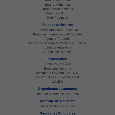
Intranet Provincial
Intranet Adheridos
Intranet Beneficiarios
Servicios EE.LL.
Red Provincial
Enlaces de interés
Beneficiarios Red Provincial
Punto de Informacion del Catastro
Agencia Tributaria
Ministerio de Administraciones Públicas
Junta de Andalucia
Manual del Concejal
Consorcios
Bomberos Poniente
Bomberos Levante
Almanzora Levante R.T.R.S.U.
Gestión de Residuos Sector-II
U.N.E.D.
Organismos autónomos
Instituto Almeriense de Tutela
Arbitraje de Consumo
Junta Arbitral Provincial
Secciones Sindicales