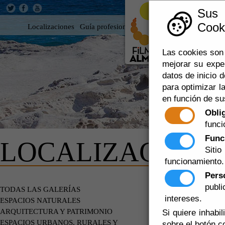
Sus
Cooki
Localizaciones
Guía profesional
Rodar en Almería
360
Las cookies son 
mejorar su expe
datos de inicio d
para optimizar la
en función de su
Obli
funci
Func
LOCALIZACIONE
Siti
funcionamiento.
Pers
publ
ESPACIOS
TODAS LAS GALERÍAS
VÉLEZ
intereses.
ESPACIOS NATURALES
ARQUITECTURA Y PATRIMONIO
Si quiere inhabi
ESPACIOS URBANOS, RURALES Y
sobre el botón c