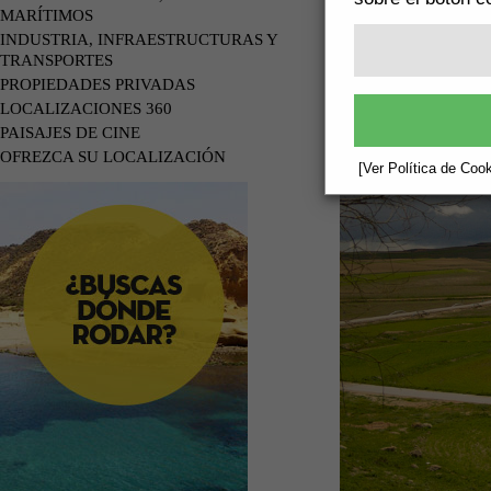
MARÍTIMOS
INDUSTRIA, INFRAESTRUCTURAS Y
TRANSPORTES
PROPIEDADES PRIVADAS
LOCALIZACIONES 360
PAISAJES DE CINE
OFREZCA SU LOCALIZACIÓN
[Ver Política de Cook