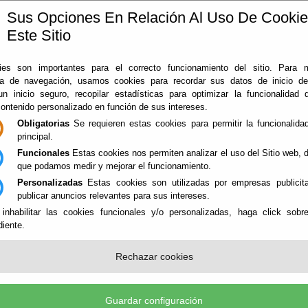
Sus Opciones En Relación Al Uso De Cooki
Este Sitio
ía
360
Almería
Rodado en Almería
Noticias
Con
es son importantes para el correcto funcionamiento del sitio. Para 
ia de navegación, usamos cookies para recordar sus datos de inicio d
 un inicio seguro, recopilar estadísticas para optimizar la funcionalidad d
contenido personalizado en función de sus intereses.
Obligatorias
Se requieren estas cookies para permitir la funcionalidad
principal.
Funcionales
Estas cookies nos permiten analizar el uso del Sitio web,
que podamos medir y mejorar el funcionamiento.
Personalizadas
Estas cookies son utilizadas por empresas publicita
NES
publicar anuncios relevantes para sus intereses.
 inhabilitar las cookies funcionales y/o personalizadas, haga click sobr
iente.
AS - ESPACIOS NATURALES
Rechazar cookies
Guardar configuración