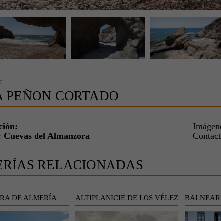
r
A PEÑON CORTADO
ción:
Imágene
: Cuevas del Almanzora
Contac
ERÍAS RELACIONADAS
RA DE ALMERÍA
ALTIPLANICIE DE LOS VÉLEZ
BALNEARI