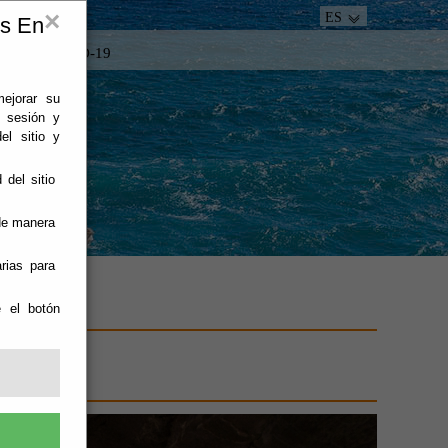
×
ES
es En
tacto
COVID-19
mejorar su
e sesión y
el sitio y
 del sitio
 de manera
rias para
e el botón