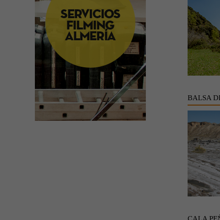
BALSA D
CALA PE