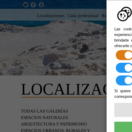
Localizaciones
Guía profesional
Rodar en Almer
Las cooki
experienc
brindarle
ofrecerle 
LOCALIZACIO
Si quiere
correspond
PLAY
TODAS LAS GALERÍAS
ESPACIOS NATURALES
ARQUITECTURA Y PATRIMONIO
ESPACIOS URBANOS, RURALES Y