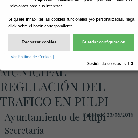
relevantes para sus intereses.
Si quiere inhabilitar las cookies funcionales y/o personalizadas, haga
click sobre el botón correspondiente.
Rechazar cookies
Guardar configuración
ORDENANZA
[Ver Política de Cookies]
Gestión de cookies | v.1.3
MUNICIPAL
REGULACIÓN DEL
TRAFICO EN PULPI
Ayuntamiento de Pulpí
Publicado:
23/06/2016
Secretaría