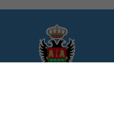
© Ayuntamiento de Pulpí
CIF: P-0407500-H
Avda/Andalucia, 89