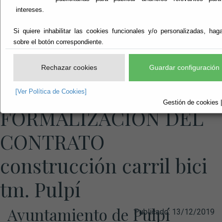
intereses.
Si quiere inhabilitar las cookies funcionales y/o personalizadas, haga
sobre el botón correspondiente.
Rechazar cookies
Guardar configuración
ANUNCIO DE
[Ver Política de Cookies]
Gestión de cookies |
FORMALIZACION DEL
CONTRATO
construcción carril bici
tm. Pulpí
Ayuntamiento de Pulpí
Publicado:
13/12/2019