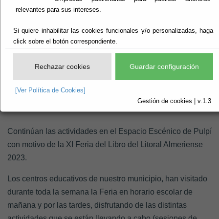
Litoral Almeriense 2023
relevantes para sus intereses.
en Pulpí
Si quiere inhabilitar las cookies funcionales y/o personalizadas, haga
click sobre el botón correspondiente.
Vigente.
Rechazar cookies
Guardar configuración
Continúan las actividades en la XI Feria del Libro
del Litoral Almeriense 2023 en Pulpí
[Ver Política de Cookies]
Gestión de cookies | v.1.3
Continúan las actividades en el Espacio Escénico de Pulpí
con motivo de
la XI Feria del Libro del Litoral Almeriense
2023.
Los centros educativos de nuestro municipio, han visitado
durante toda la semana la Feria en horario escolar de
mañana y por las tardes, disfrutando de las distintas
actividades que se están llevando a cabo (sesiones de