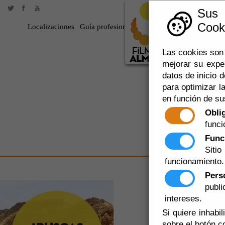
Sus
Cooki
Localizaciones
Guía profesional
Rodar en Almería
360
Las cookies son 
mejorar su expe
datos de inicio d
para optimizar la
en función de su
Obli
funci
Func
Siti
funcionamiento.
Pers
FORTALEZ
publ
intereses.
Si quiere inhabi
sobre el botón c