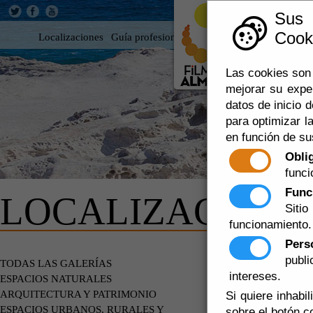
Sus
Cooki
Localizaciones
Guía profesional
Rodar en Almería
360
Las cookies son 
mejorar su expe
datos de inicio d
para optimizar la
en función de su
Obli
funci
Func
LOCALIZACIONE
Siti
funcionamiento.
Pers
publ
DE PARTI
TODAS LAS GALERÍAS
intereses.
ESPACIOS NATURALES
ARQUITECTURA Y PATRIMONIO
Si quiere inhabi
ESPACIOS URBANOS, RURALES Y
sobre el botón c