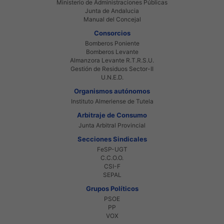
Ministerio de Administraciones Públicas
Junta de Andalucia
Manual del Concejal
Consorcios
Bomberos Poniente
Bomberos Levante
Almanzora Levante R.T.R.S.U.
Gestión de Residuos Sector-II
U.N.E.D.
Organismos autónomos
Instituto Almeriense de Tutela
Arbitraje de Consumo
Junta Arbitral Provincial
Secciones Sindicales
FeSP-UGT
C.C.O.O.
CSI-F
SEPAL
Grupos Políticos
PSOE
PP
VOX