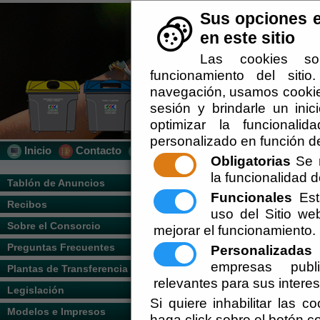
Sus opciones e
en este sitio
Las cookies so
funcionamiento del siti
navegación, usamos cookies
sesión y brindarle un inic
optimizar la funcionalid
personalizado en función de
Inicio
Contacto
Localización
Quién Somos
Obligatorias
Se r
la funcionalidad de
Usted se encuentra a
Tablón de Anuncios
Funcionales
Esta
Recibos
uso del Sitio w
Mapa Web
Sobre el Consorcio
mejorar el funcionamiento.
Preguntas Frecuentes
Personalizadas
E
Tablón de Anunci
empresas publi
Plantas de Transferencia
Levante los Vélez
relevantes para sus intere
Legislación
Si quiere inhabilitar las c
Recibos
"Consulta
Modelos e Impresos
haga click sobre el botón c