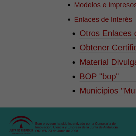
Modelos e Impreso
Enlaces de Interés
Otros Enlaces 
Obtener Certifi
Material Divulg
BOP
"bop"
Municipios
"Mun
Este proyecto ha sido incentivado por la Consejaría de
Innovación, Ciencia y Empresa de la Junta de Andalucía
ORDEN 23 de Junio de 2008