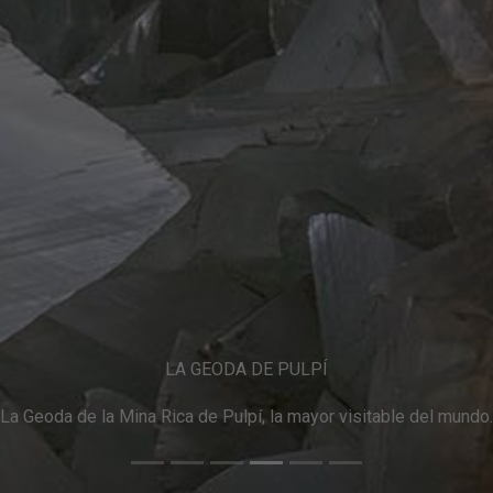
LA GEODA
una geoda de unos 8 metros de longitud por 2 metros de altura re
yeso