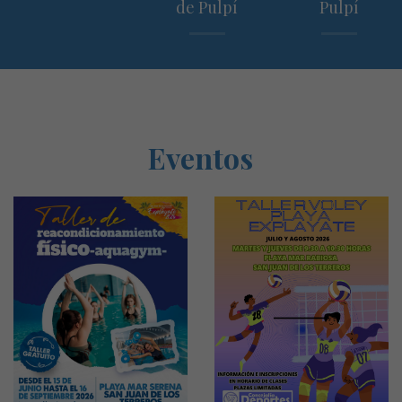
de Pulpí
Pulpí
Eventos