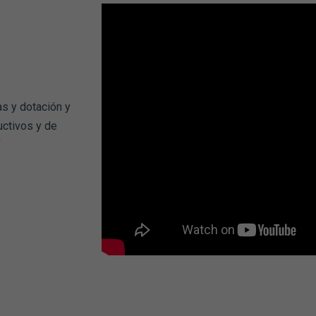
s y dotación y
ctivos y de
í