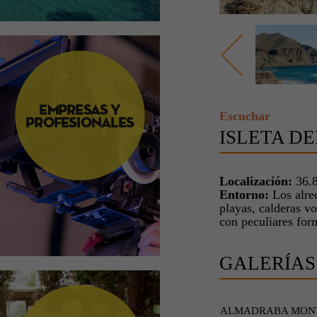
Escuchar
ISLETA D
Localización:
36.8
Entorno:
Los alred
playas, calderas v
con peculiares for
GALERÍAS
ALMADRABA MON