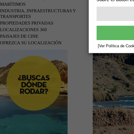
MARÍTIMOS
INDUSTRIA, INFRAESTRUCTURAS Y
TRANSPORTES
PROPIEDADES PRIVADAS
LOCALIZACIONES 360
PAISAJES DE CINE
OFREZCA SU LOCALIZACIÓN
[Ver Política de Cook