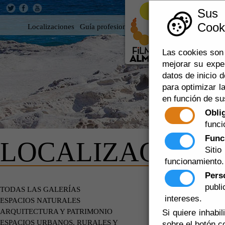
Sus
Cooki
Localizaciones
Guía profesional
Rodar en Almería
360
Las cookies son 
mejorar su expe
datos de inicio d
para optimizar la
en función de su
Obli
funci
Func
LOCALIZACIONE
Siti
funcionamiento.
Pers
publ
ENTORNOS
TODAS LAS GALERÍAS
intereses.
ESPACIOS NATURALES
ARQUITECTURA Y PATRIMONIO
Si quiere inhabi
ESPACIOS URBANOS, RURALES Y
sobre el botón c