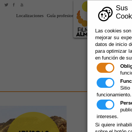
Sus
Cooki
Localizaciones
Guía profesional
Rodar en Almería
360
Las cookies son 
mejorar su expe
datos de inicio d
para optimizar la
en función de su
Obli
funci
Func
Siti
funcionamiento.
Pers
FORTALEZ
publ
intereses.
Si quiere inhabi
sobre el botón c