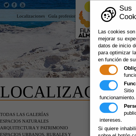
Sus
Cooki
Localizaciones
Guía profesional
Rodar en Almería
360
Las cookies son 
mejorar su expe
datos de inicio d
para optimizar la
en función de su
Obli
funci
Func
LOCALIZACIONE
Siti
funcionamiento.
Pers
publ
DE PARTI
TODAS LAS GALERÍAS
intereses.
ESPACIOS NATURALES
ARQUITECTURA Y PATRIMONIO
Si quiere inhabi
ESPACIOS URBANOS, RURALES Y
sobre el botón c