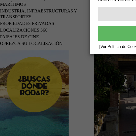
MARÍTIMOS
INDUSTRIA, INFRAESTRUCTURAS Y
TRANSPORTES
PROPIEDADES PRIVADAS
LOCALIZACIONES 360
PAISAJES DE CINE
OFREZCA SU LOCALIZACIÓN
[Ver Política de Cook