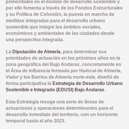
primordiales en el modelo de desarrollo sostenible y
COMUNICACIÓN
OBJETIVO TEMATICO 2
NORMATIVA
por ello fomenta a través de los Fondos Estructurales
INDICADORES PRODUCTIVIDAD
y su Política de Cohesión, la puesta en marcha de
LINEA 1: MODERNIZAR LA ADMINISTRACION ELECTRONICA Y 
INDICADORES DE COMUNICACION
OBJETIVO TEMATICO 4
DOCUMENTACIÓN
COMPROMISO ANTIFRAUDE
medidas integradas para el desarrollo urbano
INDICADORES RESULTADO
sostenible que integre los ámbitos sociales,
LINEA 2: INFRAESTRUCTURA Y FOMENTO DE LA MOVILIDAD 
NOTICIAS
OBJETIVO TEMATICO 6
CONVOCATORIAS
económicos y ambientales de las ciudades desde
DECLARACIÓN INSTITUCIONAL ANTIFRAUDE
una perspectiva integrada.
LINEA 3: ACCIONES PARA MEJORAR LA EFICIENCIA ENERGE
LINEA 4: REHABILITACION Y PUESTA EN VALOR DEL PATRIM
BUENAS PRÁCTICAS
OBJETIVO TEMATICO 9
CÓDIGO DE CONDUCTA
La
Diputación de Almería
, para determinar sus
LINEA 5: REGENERACION DE AREAS DEGRADADAS, ZONAS 
CONTACTO
OBJETIVO TEMATICO 99
prioridades de actuación en los próximos años en la
COMISIÓN AUTOEVALUACIÓN DEL RIESGO
LINEA 7: GESTION EDUSI
zona geográfica del Bajo Andarax, concretamente en
Aviso Legal
Accesibilidad
Mapa web
Privacidad
Cookies
Contacto
CANAL DE DENUNCIAS
el Área de influencia formada por Huércal de Almería,
LINEA 8: COMUNICACION EDUSI
Viator y los Barrios de Almería norte-este, diseñó de
forma participativa la
Estrategia de Desarrollo Urbano
Sostenible e Integrado (EDUSI) Bajo Andarax
.
Esta Estrategia recoge una serie de líneas de
actuaciones y operaciones determinantes para el
desarrollo inmediato del territorio, con un horizonte
temporal hasta el año 2023.