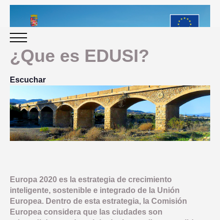
¿Que es EDUSI?
INICIO
Escuchar
PERIODO 2014-2020
PROGRAMACIÓN
GESTIÓN Y SEGUIMIENTO
Europa 2020 es la estrategia de crecimiento
PRESENTACION
inteligente, sostenible e integrado de la Unión
EVALUACIÓN
Europea. Dentro de esta estrategia, la Comisión
PLAN IMPLEMENTACIÓN
Europea considera que las ciudades son
OBJETIVOS