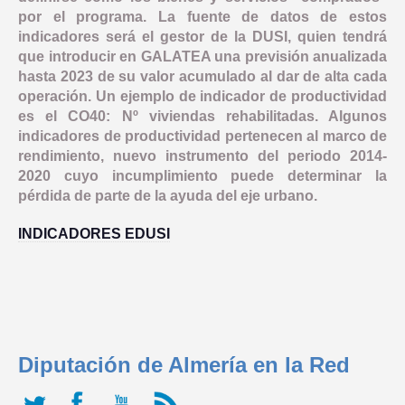
COMUNICACIÓN
por el programa. La fuente de datos de estos
OBJETIVO TEMATICO 2
NORMATIVA
INDICADORES PRODUCTIVIDAD
indicadores será el gestor de la DUSI, quien tendrá
LINEA 1: MODERNIZAR LA ADMINISTRACION ELECTRONICA Y 
INDICADORES DE COMUNICACION
OBJETIVO TEMATICO 4
DOCUMENTACIÓN
que introducir en GALATEA una previsión anualizada
COMPROMISO ANTIFRAUDE
INDICADORES RESULTADO
hasta 2023 de su valor acumulado al dar de alta cada
LINEA 2: INFRAESTRUCTURA Y FOMENTO DE LA MOVILIDAD 
NOTICIAS
OBJETIVO TEMATICO 6
CONVOCATORIAS
operación. Un ejemplo de indicador de productividad
DECLARACIÓN INSTITUCIONAL ANTIFRAUDE
es el CO40: Nº viviendas rehabilitadas. Algunos
LINEA 3: ACCIONES PARA MEJORAR LA EFICIENCIA ENERGE
LINEA 4: REHABILITACION Y PUESTA EN VALOR DEL PATRIM
BUENAS PRÁCTICAS
OBJETIVO TEMATICO 9
indicadores de productividad pertenecen al marco de
CÓDIGO DE CONDUCTA
rendimiento, nuevo instrumento del periodo 2014-
LINEA 5: REGENERACION DE AREAS DEGRADADAS, ZONAS 
CONTACTO
OBJETIVO TEMATICO 99
2020 cuyo incumplimiento puede determinar la
COMISIÓN AUTOEVALUACIÓN DEL RIESGO
pérdida de parte de la ayuda del eje urbano.
LINEA 7: GESTION EDUSI
Aviso Legal
Accesibilidad
Mapa web
Privacidad
Cookies
Contacto
CANAL DE DENUNCIAS
INDICADORES EDUSI
LINEA 8: COMUNICACION EDUSI
Diputación de Almería en la Red