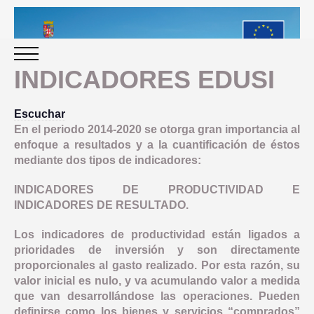
INDICADORES EDUSI
INICIO
Escuchar
En el periodo 2014-2020 se otorga gran importancia al
enfoque a resultados y a la cuantificación de éstos
PERIODO 2014-2020
mediante dos tipos de indicadores:
INDICADORES DE PRODUCTIVIDAD E
PROGRAMACIÓN
INDICADORES DE RESULTADO.
Los indicadores de productividad están ligados a
GESTIÓN Y SEGUIMIENTO
prioridades de inversión y son directamente
proporcionales al gasto realizado. Por esta razón, su
PRESENTACION
EVALUACIÓN
valor inicial es nulo, y va acumulando valor a medida
que van desarrollándose las operaciones. Pueden
PLAN IMPLEMENTACIÓN
definirse como los bienes y servicios “comprados”
OBJETIVOS