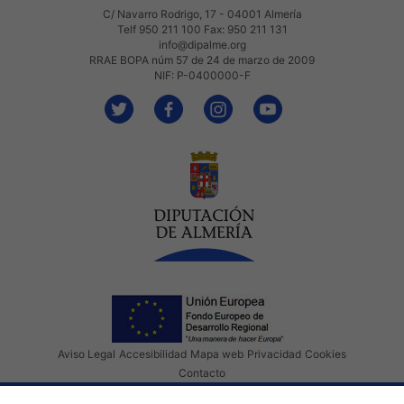
C/ Navarro Rodrigo, 17 - 04001 Almería
Telf 950 211 100 Fax: 950 211 131
info@dipalme.org
RRAE BOPA núm 57 de 24 de marzo de 2009
NIF: P-0400000-F
Aviso Legal
Accesibilidad
Mapa web
Privacidad
Cookies
Contacto