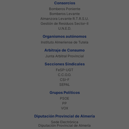
Consorcios
Bomberos Poniente
Bomberos Levante
Almanzora Levante R.T.R.S.U.
Gestión de Residuos Sector-II
U.N.E.D.
Organismos autónomos
Instituto Almeriense de Tutela
Arbitraje de Consumo
Junta Arbitral Provincial
Secciones Sindicales
FeSP-UGT
C.C.O.O.
CSI-F
SEPAL
Grupos Políticos
PSOE
PP
VOX
Diputación Provincial de Almería
Sede Electrónica
Diputación Provincial de Almería