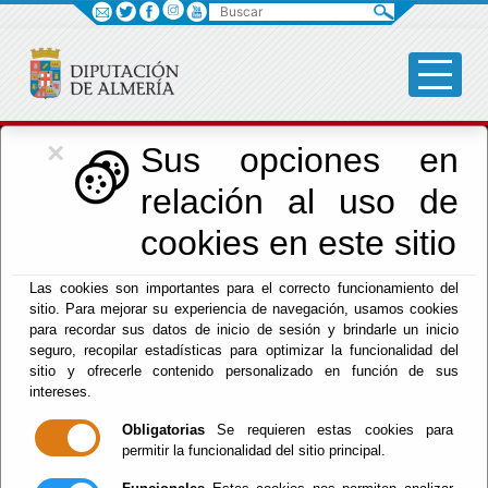
Buscar
×
Cultura, Cine e
Sus opciones en
relación al uso de
Identidad Almeriense
cookies en este sitio
Las cookies son importantes para el correcto funcionamiento del
Menú Cultura
sitio. Para mejorar su experiencia de navegación, usamos cookies
para recordar sus datos de inicio de sesión y brindarle un inicio
Inicio
-
Cultura y Cine
- FICAL 2025 - CICLO 'ÓPERA
seguro, recopilar estadísticas para optimizar la funcionalidad del
PRIMA INTERNACIONAL'
sitio y ofrecerle contenido personalizado en función de sus
intereses.
FICAL 2025 -
Obligatorias
Se requieren estas cookies para
permitir la funcionalidad del sitio principal.
CICLO 'ÓPERA