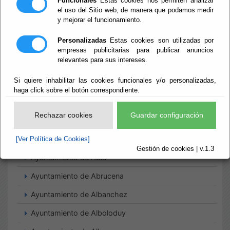
Funcionales
Estas cookies nos permiten analizar
el uso del Sitio web, de manera que podamos medir
y mejorar el funcionamiento.
Inicio
- Tablón de anuncios de actualidad
Tablón de
Personalizadas
Estas cookies son utilizadas por
empresas publicitarias para publicar anuncios
relevantes para sus intereses.
anuncios de
Si quiere inhabilitar las cookies funcionales y/o personalizadas,
actualidad
haga click sobre el botón correspondiente.
Rechazar cookies
Guardar configuración
Suscripciones
[Ver Política de Cookies]
Gestión de cookies | v.1.3
Ayuntamiento de Abla
Ayuntamiento de Abrucena
Ayuntamiento de Albanchez
Ayuntamiento de Alboloduy