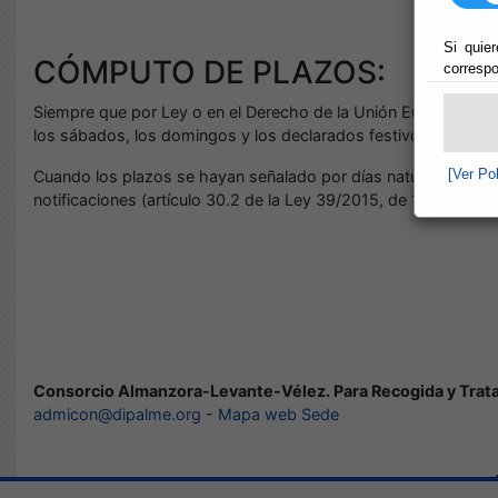
Si quier
CÓMPUTO DE PLAZOS:
correspo
Siempre que por Ley o en el Derecho de la Unión Europea no 
los sábados, los domingos y los declarados festivos.
[Ver Po
Cuando los plazos se hayan señalado por días naturales por de
notificaciones (artículo 30.2 de la Ley 39/2015, de 1 de octu
Consorcio Almanzora-Levante-Vélez. Para Recogida y Tra
admicon@dipalme.org
-
Mapa web Sede