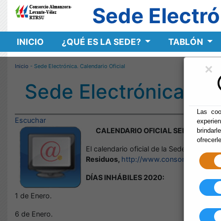
Sede Electró
INICIO
¿QUÉ ES LA SEDE?
TABLÓN
×
Inicio
- Sede Electrónica. Calendario Oficial
Sede Electrónica. Ca
Las coo
Escuchar
experie
CALENDARIO OFICIAL SEDE ELECT
brindarl
ofrecerl
El calendario oficial de la Sede Electróni
Residuos,
http://www.consorcioalmanzo
DÍAS INHÁBILES 2020:
1 de Enero.
6 de Enero.