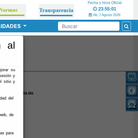
Fecha y Hora Oficial
23:55:02
Vie, 7 Agosto 2026
LIDADES
 al
o
jorar su
sesión y
l sitio y
o y Recogida de
idad del
web, de
ias para