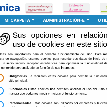
nica
MI CARPETA
ADMINISTRACIÓN-E
UTI
Sus opciones en relación
lendario Oficial
uso de cookies en este siti
kies son importantes para el correcto funcionamiento del sitio. Para me
ncia de navegación, usamos cookies para recordar sus datos de inicio de 
RÓNICA
e un inicio seguro, recopilar estadísticas para optimizar la funcionalidad de
e contenido personalizado en función de sus intereses.
ca del
Consorcio Almanzora Levante Los Vélez para el Tratamient
Obligatorias
Se requieren estas cookies para permitir la funcional
ralevante.es
es el siguiente:
sitio principal.
Funcionales
Estas cookies nos permiten analizar el uso del Sitio 
manera que podamos medir y mejorar el funcionamiento.
Personalizadas
Estas cookies son utilizadas por empresas publicitar