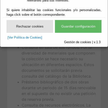
relevantes para sus intereses.
servicios:
Si quiere inhabilitar las cookies funcionales y/o personalizadas,
Servicios de información y
haga click sobre el botón correspondiente.
asesoramiento presencial y en línea que
cubre tanto la información general
Rechazar cookies
Guardar configuración
sobre la institución y sus servicios,
como la información bibliográfica sobre
[Ver Política de Cookies]
su colección.
Gestión de cookies | v.1.3
Consulta en sala de sus fondos. Por la
diversidad de materiales que componen
la colección se hace necesario su
ubicación en diferentes espacios. Estos
documentos se solicitarán previa
consulta del catálogo de la Biblioteca.
Préstamo bibliográfico de dos obras
durante un periodo de 15 días renovable
en el supuesto de no existir una petición
de reserva previa.
Consulta de recursos electrónicos. La