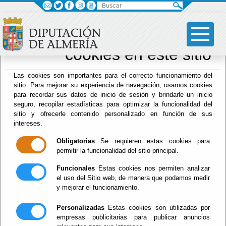
Buscar
×
Sus opciones en
relación al uso de
cookies en este sitio
Archivo Biblioteca
Las cookies son importantes para el correcto funcionamiento del
sitio. Para mejorar su experiencia de navegación, usamos cookies
para recordar sus datos de inicio de sesión y brindarle un inicio
seguro, recopilar estadísticas para optimizar la funcionalidad del
Menú Archivo Biblioteca
sitio y ofrecerle contenido personalizado en función de sus
intereses.
Inicio
-
Archivo Biblioteca
- Servicios
Obligatorias
Se requieren estas cookies para
Servicios
permitir la funcionalidad del sitio principal.
Funcionales
Estas cookies nos permiten analizar
el uso del Sitio web, de manera que podamos medir
y mejorar el funcionamiento.
La Biblioteca Hemeroteca facilita, además del
libre acceso a sus colecciones a través de
Personalizadas
Estas cookies son utilizadas por
empresas publicitarias para publicar anuncios
sus catálogos informatizados, los siguientes