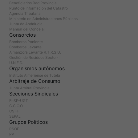
Beneficiarios Red Provincial
Punto de Informacion del Catastro
Agencia Tributaria
Ministerio de Administraciones Públicas
Junta de Andalucia
Manual del Concejal
Consorcios
Bomberos Poniente
Bomberos Levante
Almanzora Levante R.T.R.S.U.
Gestión de Residuos Sector-II
U.N.E.D.
Organismos autónomos
Instituto Almeriense de Tutela
Arbitraje de Consumo
Junta Arbitral Provincial
Secciones Sindicales
FeSP-UGT
C.C.O.O.
CSI-F
SEPAL
Grupos Políticos
PSOE
PP