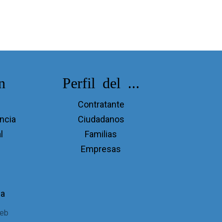
n
Perfil del ...
Contratante
incia
Ciudadanos
l
Familias
Empresas
ia
eb