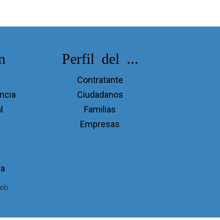
n
Perfil del ...
Contratante
incia
Ciudadanos
l
Familias
Empresas
ia
eb