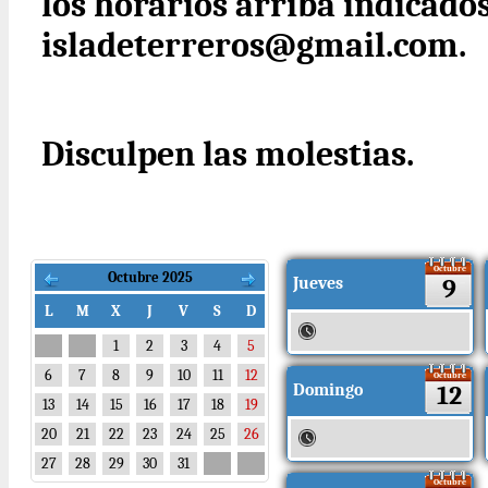
los horarios arriba indicados
isladeterreros@gmail.com.
Disculpen las molestias.
Octubre
Octubre 2025
Jueves
9
L
M
X
J
V
S
D
1
2
3
4
5
6
7
8
9
10
11
12
Octubre
Domingo
12
13
14
15
16
17
18
19
20
21
22
23
24
25
26
27
28
29
30
31
Octubre