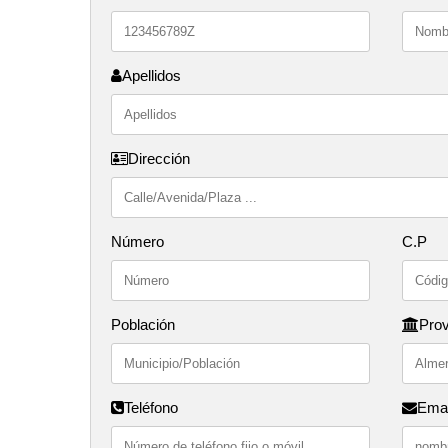
Apellidos
Dirección
Número
C.P
Población
Prov
Teléfono
Emai