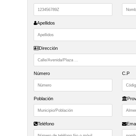
Apellidos
Dirección
Número
C.P
Población
Prov
Teléfono
Emai