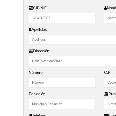
CIF/NIF
Nom
Apellidos
Dirección
Número
C.P
Población
Prov
Teléfono
Emai