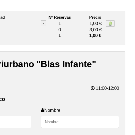
dad
Nº Reservas
Precio
1
1,00 €
-
0
3,00 €
]
1
1,00 €
iurbano "Blas Infante"
11:00-12:00
co
Nombre