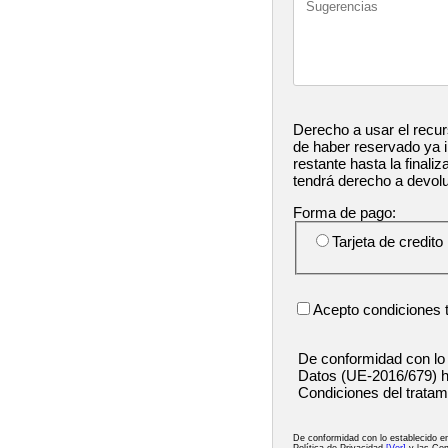
Derecho a usar el recur
de haber reservado ya in
restante hasta la finaliz
tendrá derecho a devol
Forma de pago:
Tarjeta de credito
Acepto condiciones 
De conformidad con lo
Datos (UE-2016/679) h
Condiciones del tratam
De conformidad con lo establecido 
Política de Privacidad
[Ver]
y las Con