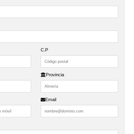
C.P
Provincia
Email