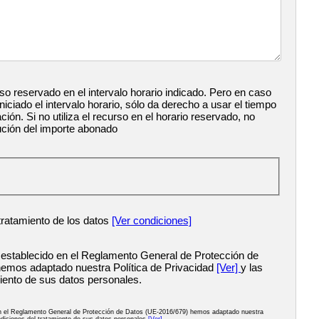
so reservado en el intervalo horario indicado. Pero en caso
iciado el intervalo horario, sólo da derecho a usar el tiempo
ación. Si no utiliza el recurso en el horario reservado, no
ución del importe abonado
tratamiento de los datos
[Ver condiciones]
 establecido en el Reglamento General de Protección de
emos adaptado nuestra Política de Privacidad
[Ver]
y las
iento de sus datos personales.
en el Reglamento General de Protección de Datos (UE-2016/679) hemos adaptado nuestra
diciones del tratamiento de sus datos personales
[Ver]