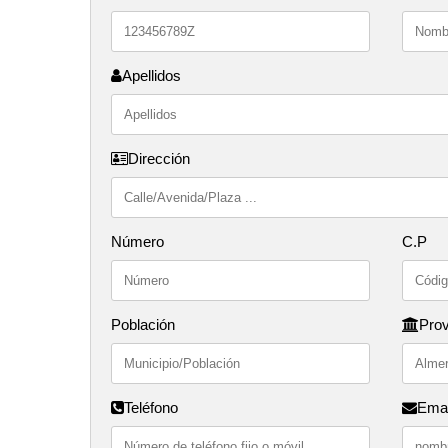
Apellidos
Dirección
Número
C.P
Población
Prov
Teléfono
Emai