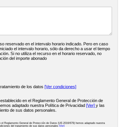
so reservado en el intervalo horario indicado. Pero en caso
iciado el intervalo horario, sólo da derecho a usar el tiempo
ación. Si no utiliza el recurso en el horario reservado, no
ución del importe abonado
tratamiento de los datos
[Ver condiciones]
 establecido en el Reglamento General de Protección de
emos adaptado nuestra Política de Privacidad
[Ver]
y las
iento de sus datos personales.
en el Reglamento General de Protección de Datos (UE-2016/679) hemos adaptado nuestra
diciones del tratamiento de sus datos personales
[Ver]