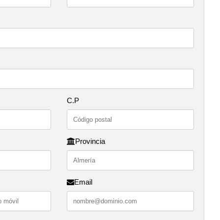
C.P
Provincia
Email