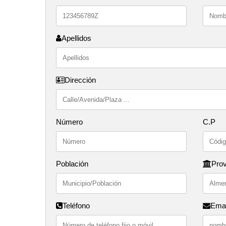
Apellidos
Dirección
Número
C.P
Población
Prov
Teléfono
Emai