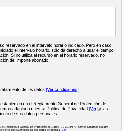
so reservado en el intervalo horario indicado. Pero en caso
iciado el intervalo horario, sólo da derecho a usar el tiempo
ación. Si no utiliza el recurso en el horario reservado, no
ución del importe abonado
tratamiento de los datos
[Ver condiciones]
 establecido en el Reglamento General de Protección de
emos adaptado nuestra Política de Privacidad
[Ver]
y las
iento de sus datos personales.
en el Reglamento General de Protección de Datos (UE-2016/679) hemos adaptado nuestra
diciones del tratamiento de sus datos personales
[Ver]