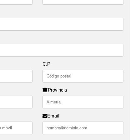
C.P
Provincia
Email