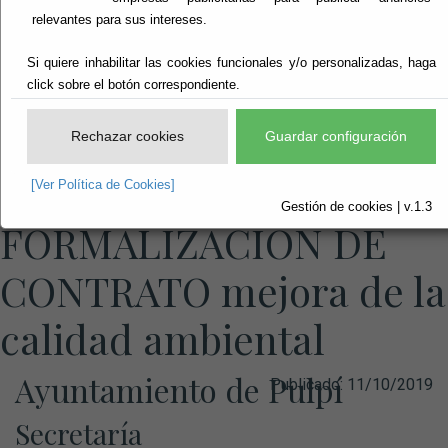
relevantes para sus intereses.
Si quiere inhabilitar las cookies funcionales y/o personalizadas, haga
click sobre el botón correspondiente.
Rechazar cookies
Guardar configuración
ANUNCIO DE
[Ver Política de Cookies]
Gestión de cookies | v.1.3
FORMALIZACION DE
CONTRATO mejora de la
calidad ambiental
Ayuntamiento de Pulpí
Publicado:
11/10/2019
Secretaría