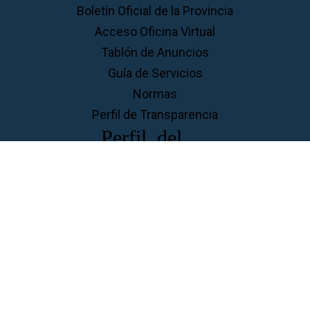
Boletín Oficial de la Provincia
Acceso Oficina Virtual
Tablón de Anuncios
Guía de Servicios
Normas
Perfil de Transparencia
Perfil del ...
Contratante
Ciudadanos
Familias
Empresas
Aviso Legal
Privacidad
Cookies
Accesibilidad
Mapa
Web