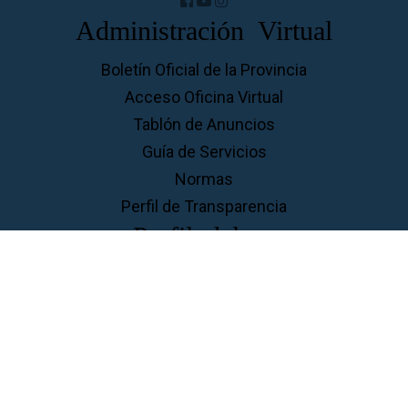
Administración Virtual
Boletín Oficial de la Provincia
Acceso Oficina Virtual
Tablón de Anuncios
Guía de Servicios
Normas
Perfil de Transparencia
Perfil del ...
Contratante
Ciudadanos
Familias
Empresas
Aviso Legal
Privacidad
Cookies
Accesibilidad
Mapa