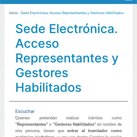
MENÚ RESPONSIVE
Inicio
- Sede Electrónica. Acceso Representantes y Gestores Habilitados
Sede Electrónica.
Acceso
Representantes y
Gestores
Habilitados
Escuchar
Quienes pretendan realizar trámites como
"Representantes"
o
"Gestores Habilitados"
en nombre de
otra persona, tienen que
entrar al tramitador como