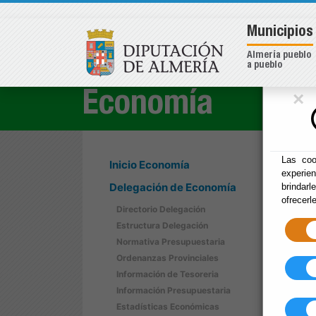
Municipios
Almería pueblo
a pueblo
×
Economía
Las coo
Inicio Economía
experie
Delegación de Economía
brindarl
ofrecerl
Directorio Delegación
Estructura Delegación
Normativa Presupuestaria
Ordenanzas Provinciales
Información de Tesoreria
Información Presupuestaria
Estadísticas Económicas