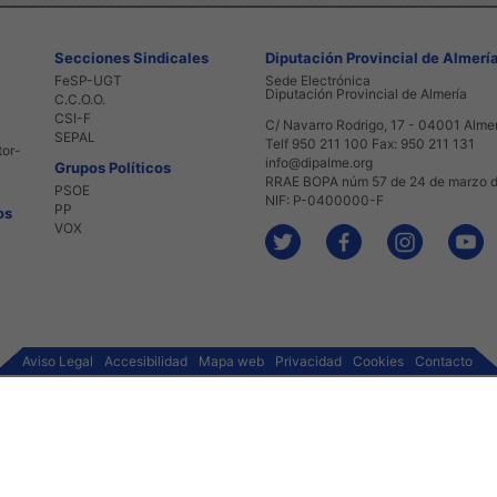
Secciones Sindicales
Diputación Provincial de Almerí
FeSP-UGT
Sede Electrónica
Diputación Provincial de Almería
C.C.O.O.
CSI-F
C/ Navarro Rodrigo, 17 - 04001 Alme
SEPAL
Telf 950 211 100 Fax: 950 211 131
tor-
info@dipalme.org
Grupos Políticos
RRAE BOPA núm 57 de 24 de marzo 
PSOE
NIF: P-0400000-F
PP
os
VOX
Aviso Legal
Accesibilidad
Mapa web
Privacidad
Cookies
Contacto