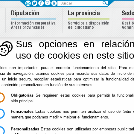
Buscar
Diputación
La provincia
Sede
Información corporativa
Servicios a disposición
Gestió
Áreas provinciales
del ciudadano
Admini
Sus opciones en relación
uso de cookies en este siti
Inicio
-
Hacienda
- Ordenanzas Municipales
kies son importantes para el correcto funcionamiento del sitio. Para me
Ordenanzas Munici
ncia de navegación, usamos cookies para recordar sus datos de inicio de 
e un inicio seguro, recopilar estadísticas para optimizar la funcionalidad de
e contenido personalizado en función de sus intereses.
Obligatorias
Se requieren estas cookies para permitir la funcional
- Buscador de Normas Publicadas en B.O.P.
Acceder al
sitio principal.
Funcionales
Estas cookies nos permiten analizar el uso del Sitio 
manera que podamos medir y mejorar el funcionamiento.
Personalizadas
Estas cookies son utilizadas por empresas publicitar