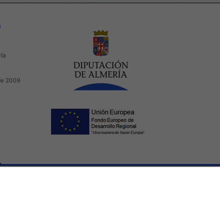
a
ría
de 2009