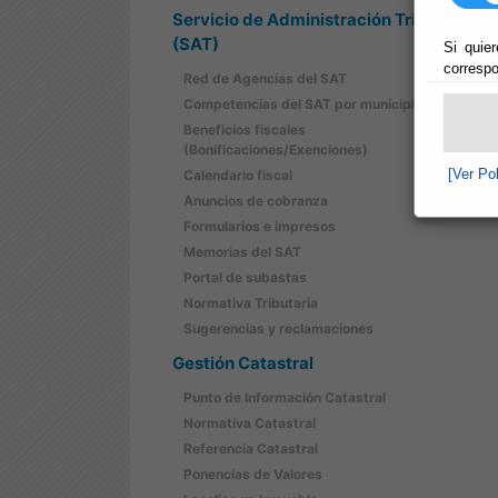
Servicio de Administración Tributaria
(SAT)
Si quier
correspo
Red de Agencias del SAT
Competencias del SAT por municipios
Beneficios fiscales
(Bonificaciones/Exenciones)
[Ver Po
Calendario fiscal
Anuncios de cobranza
Formularios e impresos
Memorias del SAT
Portal de subastas
Normativa Tributaria
Sugerencias y reclamaciones
Gestión Catastral
Punto de Información Catastral
Normativa Catastral
Referencia Catastral
Ponencias de Valores