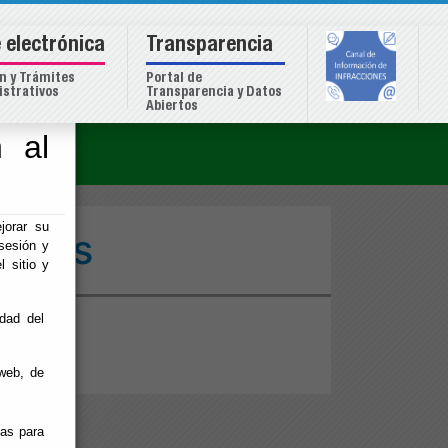
 electrónica
Transparencia
n y Trámites
Portal de
strativos
Transparencia y Datos
Abiertos
 al
o
jorar su
pales
sesión y
l sitio y
idad del
 Buscador
web, de
ias para