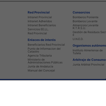
Red Provincial
Consorcios
Intranet Provincial
Bomberos Poniente
Intranet Adheridos
Bomberos Levante
Intranet Beneficiarios
Almanzora Levante
R.T.R.S.U.
Servicios EE.LL.
Gestión de Residuos Sec
Red Provincial
II
U.N.E.D.
Enlaces de interés
Beneficiarios Red Provincial
Organismos autónom
Punto de Informacion del
Instituto Almeriense de
Catastro
Tutela
Agencia Tributaria
Ministerio de
Arbitraje de Consumo
Administraciones Públicas
Junta Arbitral Provincial
Junta de Andalucia
Manual del Concejal