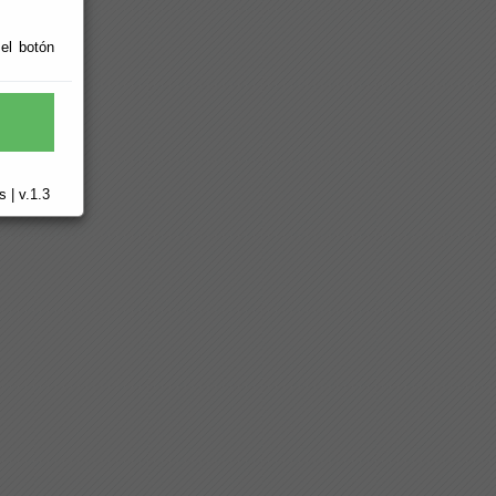
 el botón
 | v.1.3