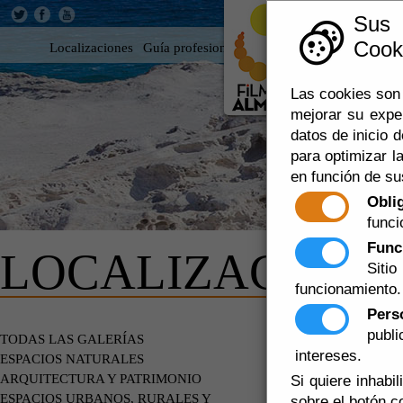
Sus
Cooki
Localizaciones
Guía profesional
Rodar en Almería
360
Las cookies son 
mejorar su expe
datos de inicio d
para optimizar la
en función de su
Obli
funci
Func
LOCALIZACIONE
Siti
funcionamiento.
Pers
publ
ESPACIOS
TODAS LAS GALERÍAS
intereses.
ESPACIOS NATURALES
ARQUITECTURA Y PATRIMONIO
Si quiere inhabi
ESPACIOS URBANOS, RURALES Y
sobre el botón c