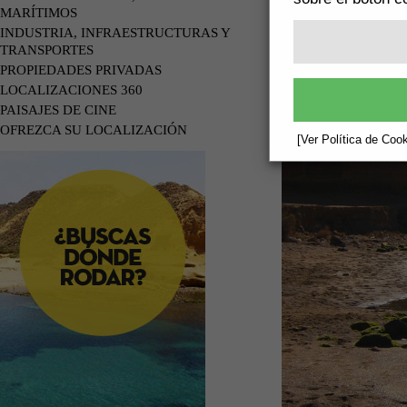
MARÍTIMOS
INDUSTRIA, INFRAESTRUCTURAS Y
TRANSPORTES
PROPIEDADES PRIVADAS
LOCALIZACIONES 360
PAISAJES DE CINE
OFREZCA SU LOCALIZACIÓN
[Ver Política de Cook