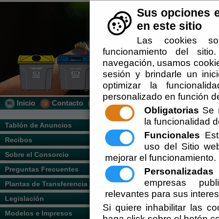
Sus opciones e
en este sitio
Las cookies so
funcionamiento del siti
navegación, usamos cookies
sesión y brindarle un inic
optimizar la funcionalid
personalizado en función de
Inicio
Contacto
Localización
Quién Somos
Obligatorias
Se r
la funcionalidad de
Usted se encuentra aquí:
Inicio
/
/
Pregun
Tablón de Anuncios
Funcionales
Esta
Recibos
Escuchar
PREGUNTAS FRECUENTES 
uso del Sitio w
Sobre el Consorcio
mejorar el funcionamiento.
Preguntas Frecuentes
Personalizadas
E
No tengo contenedores cerca,
empresas publi
So
Para ello deberá rellenar nuestra
Plantas de Transferencia
identificando correctamente sus da
relevantes para sus intere
Legislación
Si quiere inhabilitar las c
Hay distintos tipos de conten
Modelos e Impresos
haga click sobre el botón c
Campaña de concienciació