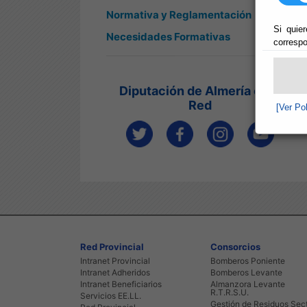
Normativa y Reglamentación
Si quier
Necesidades Formativas
correspo
Diputación de Almería en la
Red
[Ver Po
Red Provincial
Consorcios
Intranet Provincial
Bomberos Poniente
Intranet Adheridos
Bomberos Levante
Intranet Beneficiarios
Almanzora Levante
R.T.R.S.U.
Servicios EE.LL.
Gestión de Residuos Sec