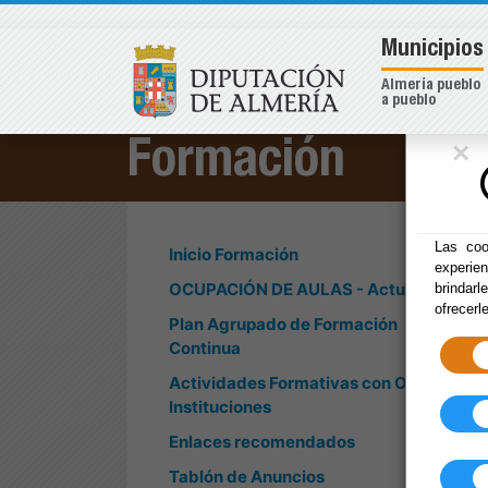
Municipios
Almería pueblo
a pueblo
×
Formación
Las coo
Inicio Formación
experie
OCUPACIÓN DE AULAS - Actualidad
brindarl
ofrecerl
Plan Agrupado de Formación
Continua
Actividades Formativas con Otras
Instituciones
Enlaces recomendados
Tablón de Anuncios