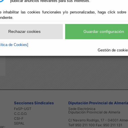
publicar anuncios relevantes para sus intereses.
e inhabilitar las cookies funcionales y/o personalizadas, haga click sobre
ndiente.
Rechazar cookies
Guardar configuración
lítica de Cookies]
Gestión de cookies
Secciones Sindicales
Diputación Provincial de Almerí
FeSP-UGT
Sede Electrónica
Diputación Provincial de Almería
C.C.O.O.
CSI-F
C/ Navarro Rodrigo, 17 - 04001 Alme
SEPAL
Telf 950 211 100 Fax: 950 211 131
tor-