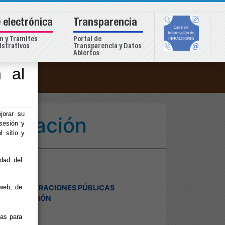
 electrónica
Transparencia
n y Trámites
Portal de
strativos
Transparencia y Datos
Abiertos
 al
o
jorar su
mentación
sesión y
l sitio y
idad del
S ADMINISTRACIONES PÚBLICAS
web, de
DE FORMACIÓN
ias para