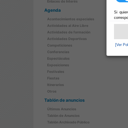
Enlaces de Interés
Agenda
Si quier
correspo
Acontecimientos especiales
Actividades al Aire Libre
Actividades de formación
Actividades Deportivas
[Ver Po
Competiciones
Conferencias
Espectáculos
Exposiciones
Festivales
Fiestas
Itinerarios
Otros
Tablón de anuncios
Últimos Anuncios
Tablón de Anuncios
Tablón Archivado Público