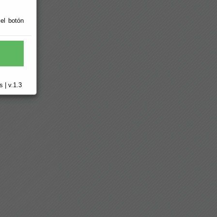
 el botón
 | v.1.3