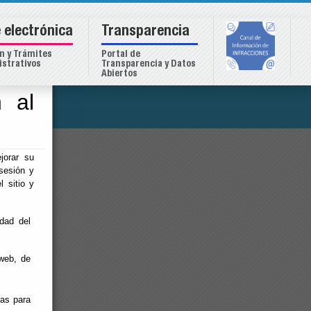
 electrónica
Transparencia
n y Trámites
Portal de
strativos
Transparencia y Datos
Abiertos
 al
o
jorar su
sesión y
l sitio y
idad del
web, de
ias para