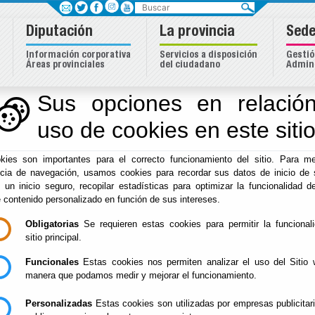
Buscar
Diputación
La provincia
Sede
Información corporativa
Servicios a disposición
Gestió
Áreas provinciales
del ciudadano
Admini
Sus opciones en relación
uso de cookies en este siti
Inicio
-
Diputación
- María Teresa Piqueras Valarino
kies son importantes para el correcto funcionamiento del sitio. Para me
Declaración intereses
ncia de navegación, usamos cookies para recordar sus datos de inicio de 
Agenda
e un inicio seguro, recopilar estadísticas para optimizar la funcionalidad de
e contenido personalizado en función de sus intereses.
Obligatorias
Se requieren estas cookies para permitir la funcional
sitio principal.
Funcionales
Estas cookies nos permiten analizar el uso del Sitio 
manera que podamos medir y mejorar el funcionamiento.
Personalizadas
Estas cookies son utilizadas por empresas publicitar