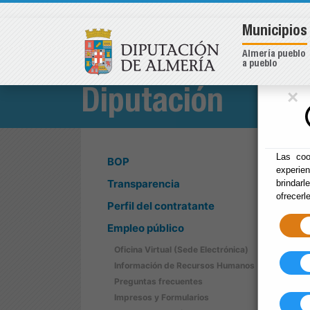
Municipios
Almería pueblo
a pueblo
×
Diputación
Las coo
BOP
experie
Transparencia
brindarl
ofrecerl
Perfil del contratante
Empleo público
Oficina Virtual (Sede Electrónica)
Información de Recursos Humanos
Preguntas frecuentes
Impresos y Formularios