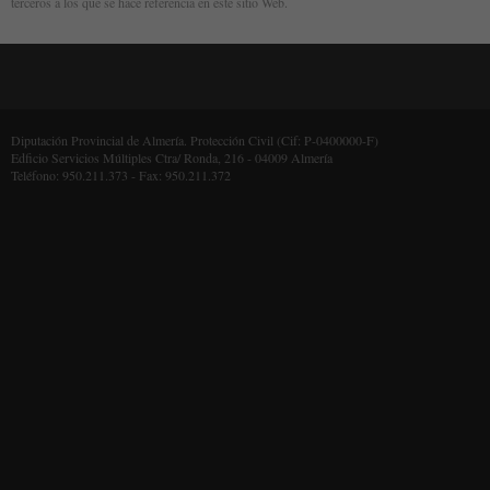
terceros a los que se hace referencia en este sitio Web.
Diputación Provincial de Almería. Protección Civil (Cif: P-0400000-F)
Edficio Servicios Múltiples Ctra/ Ronda, 216 - 04009 Almería
Teléfono: 950.211.373 - Fax: 950.211.372