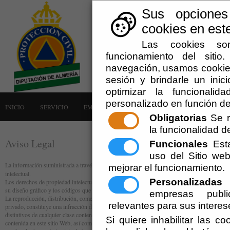
Sus opciones
cookies en este
Las cookies son
funcionamiento del siti
navegación, usamos cookies
sesión y brindarle un inici
optimizar la funcionalid
personalizado en función de
INICIO
SERVICIO
EMERGENCIAS
LA AGRUPACIÓN
AVISOS
Obligatorias
Se r
la funcionalidad del
Aviso Legal
Funcionales
Esta
uso del Sitio w
La información suministrada a través de este sitio Web.
www.dipalme.org
se encuentra prote
mejorar el funcionamiento.
intelectual.
Personalizadas
E
Los derechos de propiedad intelectual del contenido de este sitio Web pertenecen a la Diputa
su diseño gráfico y los códigos que contiene.
empresas publi
La reproducción, distribución, comercialización o transformación no autorizadas de estas obr
relevantes para sus interes
privado, constituye una infracción de los derechos de propiedad intelectual de estas entidade
distintivos de cualquier clase contenidos en el portal están protegidos por la ley. La utilizaci
Si quiere inhabilitar las c
contenida en este sitio Web, así como los perjuicios ocasionados en los derechos de propiedad i