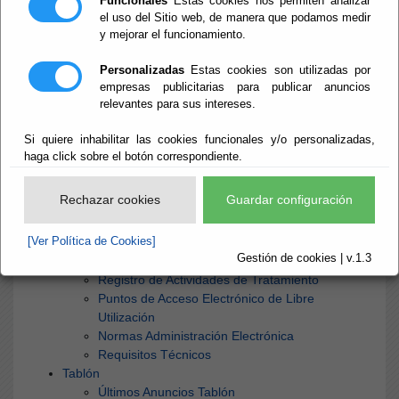
Funcionales
Estas cookies nos permiten analizar
el uso del Sitio web, de manera que podamos medir
y mejorar el funcionamiento.
Inicio
- Mapa Web
Mapa Web
Personalizadas
Estas cookies son utilizadas por
empresas publicitarias para publicar anuncios
relevantes para sus intereses.
Si quiere inhabilitar las cookies funcionales y/o personalizadas,
haga click sobre el botón correspondiente.
Inicio
¿Qué es la Sede?
Rechazar cookies
Guardar configuración
Información General
Calendario Oficial
[Ver Política de Cookies]
Oficinas de Atención
Gestión de cookies | v.1.3
Funcionarios Habilitados
Registro de Actividades de Tratamiento
Puntos de Acceso Electrónico de Libre
Utilización
Normas Administración Electrónica
Requisitos Técnicos
Tablón
Últimos Anuncios Tablón