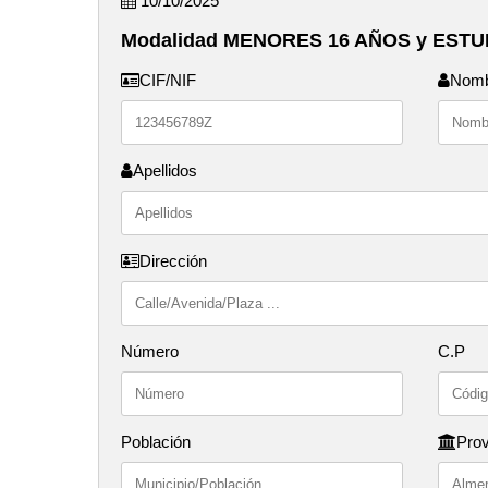
10/10/2025
Modalidad MENORES 16 AÑOS y EST
CIF/NIF
Nom
Apellidos
Dirección
Número
C.P
Población
Prov